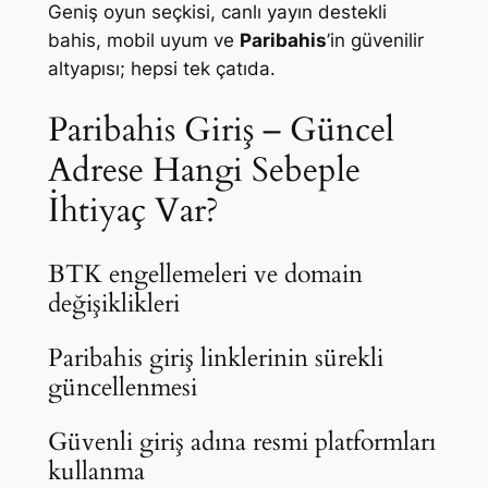
Geniş oyun seçkisi, canlı yayın destekli
bahis, mobil uyum ve
Paribahis
’in güvenilir
altyapısı; hepsi tek çatıda.
Paribahis Giriş – Güncel
Adrese Hangi Sebeple
İhtiyaç Var?
BTK engellemeleri ve domain
değişiklikleri
Paribahis giriş linklerinin sürekli
güncellenmesi
Güvenli giriş adına resmi platformları
kullanma