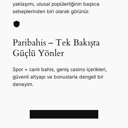
yaklaşımı, ulusal popülerliğinin başlıca
sebeplerinden biri olarak görünür.
Paribahis – Tek Bakışta
Güçlü Yönler
Spor + canlı bahis, geniş casino içerikleri,
güvenli altyapı ve bonuslarla dengeli bir
deneyim.