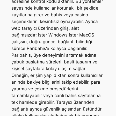
adresine kontrol kodu aktarılır. Bu yöntemler
sayesinde kullanıcılar korunaklı bir şekilde
kayıtlarına girer ve bahis veya casino
seçeneklerini kesintisiz oynayabilir. Ayrıca
web tarayıcı üzerinden giriş, alet
bağımsızdır; ister Windows ister MacOS
çalışsın, doğru güncel bağlantı bilindiği
sürece Paribahis’e kolayca bağlanılır.
Paribahis, üye deneyimini artırmak adına
çabuk başlatma süreleri, basit tasarım ve
kişisel sayfalara kolay ulaşım sağlar.
Örneğin, erişim yapıldıktan sonra kullanıcılar
anında bakiye bilgilerini takip edebilir, para
yatırma ve çekme prosedürlerini
tamamlayabilir veya canlı bahis sayfalarına
tek hamlede girebilir. Tarayıcı üzerinden
bağlantı ayrıca güvenlik açısından üstündür
çünkü kullanıcılar aletlerine ek bir program