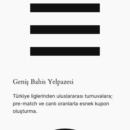
Geniş Bahis Yelpazesi
Türkiye liglerinden uluslararası turnuvalara;
pre-match ve canlı oranlarla esnek kupon
oluşturma.