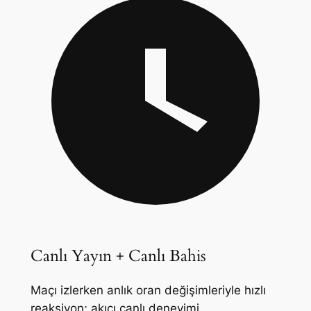
Canlı Yayın + Canlı Bahis
Maçı izlerken anlık oran değişimleriyle hızlı
reaksiyon; akıcı canlı deneyimi.