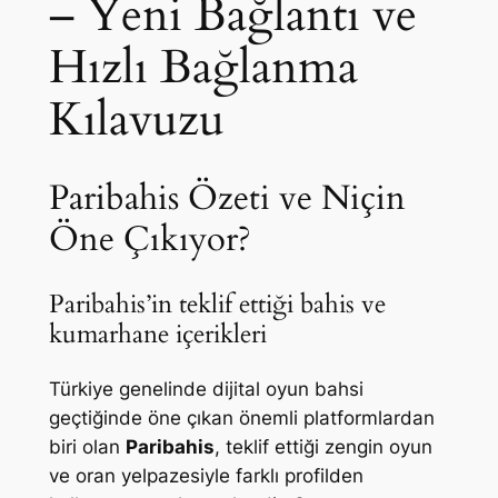
– Yeni Bağlantı ve
Hızlı Bağlanma
Kılavuzu
Paribahis Özeti ve Niçin
Öne Çıkıyor?
Paribahis’in teklif ettiği bahis ve
kumarhane içerikleri
Türkiye genelinde dijital oyun bahsi
geçtiğinde öne çıkan önemli platformlardan
biri olan
Paribahis
, teklif ettiği zengin oyun
ve oran yelpazesiyle farklı profilden