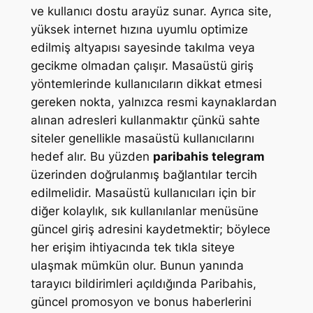
ve kullanıcı dostu arayüz sunar. Ayrıca site,
yüksek internet hızına uyumlu optimize
edilmiş altyapısı sayesinde takılma veya
gecikme olmadan çalışır. Masaüstü giriş
yöntemlerinde kullanıcıların dikkat etmesi
gereken nokta, yalnızca resmi kaynaklardan
alınan adresleri kullanmaktır çünkü sahte
siteler genellikle masaüstü kullanıcılarını
hedef alır. Bu yüzden
paribahis telegram
üzerinden doğrulanmış bağlantılar tercih
edilmelidir. Masaüstü kullanıcıları için bir
diğer kolaylık, sık kullanılanlar menüsüne
güncel giriş adresini kaydetmektir; böylece
her erişim ihtiyacında tek tıkla siteye
ulaşmak mümkün olur. Bunun yanında
tarayıcı bildirimleri açıldığında Paribahis,
güncel promosyon ve bonus haberlerini