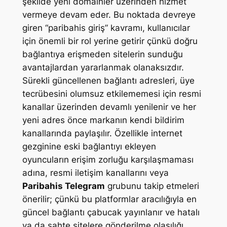
şekilde yeni domainler üzerinden hizmet
vermeye devam eder. Bu noktada devreye
giren “
paribahis giriş
” kavramı, kullanıcılar
için önemli bir rol yerine getirir çünkü doğru
bağlantıya erişmeden sitelerin sunduğu
avantajlardan yararlanmak olanaksızdır.
Sürekli güncellenen bağlantı adresleri, üye
tecrübesini olumsuz etkilememesi için resmi
kanallar üzerinden devamlı yenilenir ve her
yeni adres önce markanın kendi bildirim
kanallarında paylaşılır. Özellikle internet
gezginine eski bağlantıyı ekleyen
oyuncuların erişim zorluğu karşılaşmaması
adına, resmi iletişim kanallarını veya
Paribahis Telegram
grubunu takip etmeleri
önerilir; çünkü bu platformlar aracılığıyla en
güncel bağlantı çabucak yayınlanır ve hatalı
ya da sahte sitelere gönderilme olasılığı