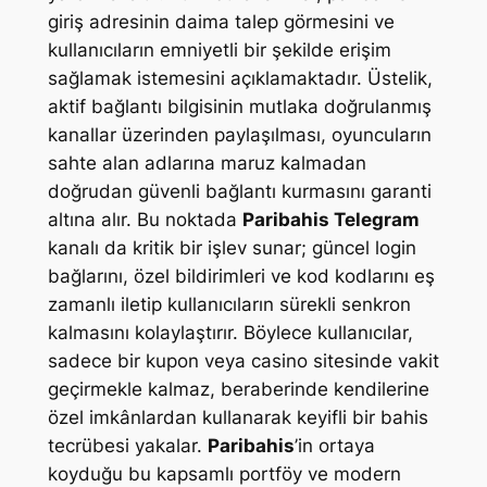
giriş
adresinin daima talep görmesini ve
kullanıcıların emniyetli bir şekilde erişim
sağlamak istemesini açıklamaktadır. Üstelik,
aktif bağlantı bilgisinin mutlaka doğrulanmış
kanallar üzerinden paylaşılması, oyuncuların
sahte alan adlarına maruz kalmadan
doğrudan güvenli bağlantı kurmasını garanti
altına alır. Bu noktada
Paribahis Telegram
kanalı da kritik bir işlev sunar; güncel login
bağlarını, özel bildirimleri ve kod kodlarını eş
zamanlı iletip kullanıcıların sürekli senkron
kalmasını kolaylaştırır. Böylece kullanıcılar,
sadece bir kupon veya casino sitesinde vakit
geçirmekle kalmaz, beraberinde kendilerine
özel imkânlardan kullanarak keyifli bir bahis
tecrübesi yakalar.
Paribahis
’in ortaya
koyduğu bu kapsamlı portföy ve modern