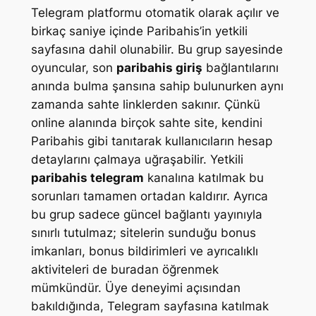
Telegram platformu otomatik olarak açılır ve
birkaç saniye içinde Paribahis’in yetkili
sayfasına dahil olunabilir. Bu grup sayesinde
oyuncular, son
paribahis giriş
bağlantılarını
anında bulma şansına sahip bulunurken aynı
zamanda sahte linklerden sakınır. Çünkü
online alanında birçok sahte site, kendini
Paribahis gibi tanıtarak kullanıcıların hesap
detaylarını çalmaya uğraşabilir. Yetkili
paribahis telegram
kanalına katılmak bu
sorunları tamamen ortadan kaldırır. Ayrıca
bu grup sadece güncel bağlantı yayınıyla
sınırlı tutulmaz; sitelerin sunduğu bonus
imkanları, bonus bildirimleri ve ayrıcalıklı
aktiviteleri de buradan öğrenmek
mümkündür. Üye deneyimi açısından
bakıldığında, Telegram sayfasına katılmak