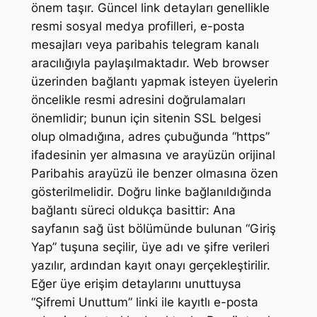
önem taşır. Güncel link detayları genellikle
resmi sosyal medya profilleri, e-posta
mesajları veya
paribahis telegram
kanalı
aracılığıyla paylaşılmaktadır. Web browser
üzerinden bağlantı yapmak isteyen üyelerin
öncelikle resmi adresini doğrulamaları
önemlidir; bunun için sitenin SSL belgesi
olup olmadığına, adres çubuğunda “https”
ifadesinin yer almasına ve arayüzün orijinal
Paribahis arayüzü ile benzer olmasına özen
gösterilmelidir. Doğru linke bağlanıldığında
bağlantı süreci oldukça basittir: Ana
sayfanın sağ üst bölümünde bulunan “Giriş
Yap” tuşuna seçilir, üye adı ve şifre verileri
yazılır, ardından kayıt onayı gerçekleştirilir.
Eğer üye erişim detaylarını unuttuysa
“Şifremi Unuttum” linki ile kayıtlı e-posta