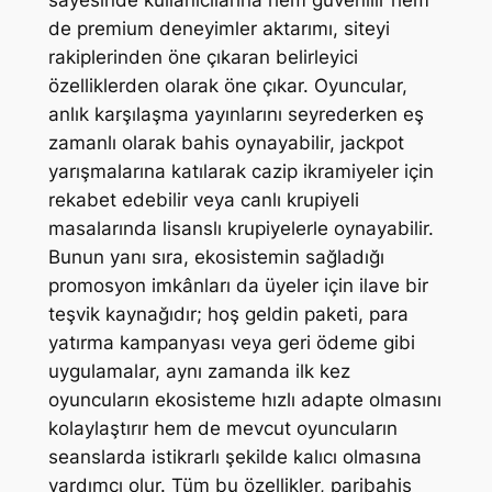
sayesinde kullanıcılarına hem güvenilir hem
de premium deneyimler aktarımı, siteyi
rakiplerinden öne çıkaran belirleyici
özelliklerden olarak öne çıkar. Oyuncular,
anlık karşılaşma yayınlarını seyrederken eş
zamanlı olarak bahis oynayabilir, jackpot
yarışmalarına katılarak cazip ikramiyeler için
rekabet edebilir veya canlı krupiyeli
masalarında lisanslı krupiyelerle oynayabilir.
Bunun yanı sıra, ekosistemin sağladığı
promosyon imkânları da üyeler için ilave bir
teşvik kaynağıdır; hoş geldin paketi, para
yatırma kampanyası veya geri ödeme gibi
uygulamalar, aynı zamanda ilk kez
oyuncuların ekosisteme hızlı adapte olmasını
kolaylaştırır hem de mevcut oyuncuların
seanslarda istikrarlı şekilde kalıcı olmasına
yardımcı olur. Tüm bu özellikler,
paribahis