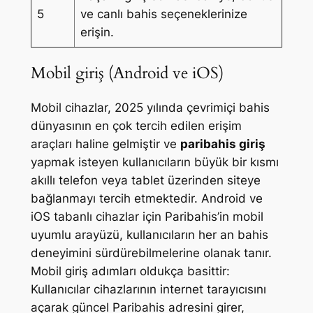
5
ve canlı bahis seçeneklerinize
erişin.
Mobil giriş (Android ve iOS)
Mobil cihazlar, 2025 yılında çevrimiçi bahis
dünyasının en çok tercih edilen erişim
araçları haline gelmiştir ve
paribahis giriş
yapmak isteyen kullanıcıların büyük bir kısmı
akıllı telefon veya tablet üzerinden siteye
bağlanmayı tercih etmektedir. Android ve
iOS tabanlı cihazlar için Paribahis’in mobil
uyumlu arayüzü, kullanıcıların her an bahis
deneyimini sürdürebilmelerine olanak tanır.
Mobil giriş adımları oldukça basittir:
Kullanıcılar cihazlarının internet tarayıcısını
açarak güncel Paribahis adresini girer,