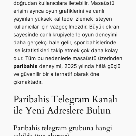
doğrudan kullanıcılara iletebilir. Masaüstü
erişim ayrıca oyun grafiklerini ve canlı
yayınları yüksek kalitede izlemek isteyen
kullanıcılar için vazgeçilmezdir. Büyük ekran
sayesinde canlı krupiyelerle oyun deneyimi
daha gerçekçi hale gelir, spor bahislerinde
ise istatistikleri takip etmek çok daha kolay
olur. Tüm bu nedenlerle masaüstü üzerinden
paribahis
deneyimi, 2025 yılında hâlâ güçlü
ve güvenilir bir alternatif olarak öne
çıkmaktadır.
Paribahis Telegram Kanalı
ile Yeni Adreslere Bulun
Paribahis telegram grubuna hangi