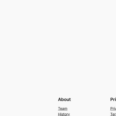
About
Pr
Team
Pri
History
Ter