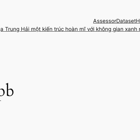
Assessor
Dataset
H
ịa Trung Hải một kiến trúc hoàn mĩ với không gian xanh
pb