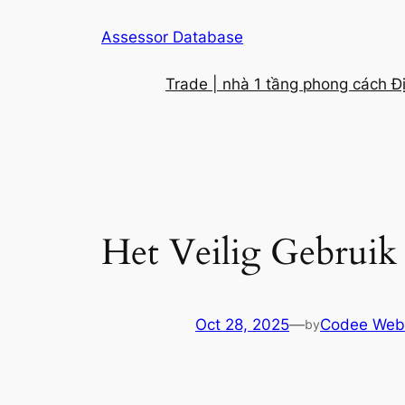
Skip
Assessor Database
to
content
Trade | nhà 1 tầng phong cách Đ
Het Veilig Gebrui
Oct 28, 2025
—
Codee Web
by