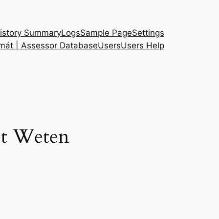
istory Summary
Logs
Sample Page
Settings
 mát | Assessor Database
Users
Users Help
et Weten