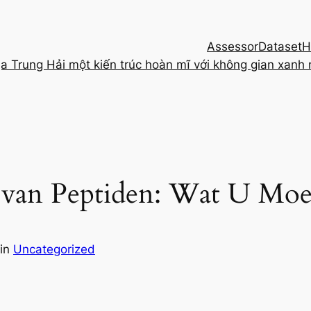
Assessor
Dataset
H
ịa Trung Hải một kiến trúc hoàn mĩ với không gian xanh
k van Peptiden: Wat U Mo
in
Uncategorized